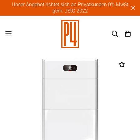
Unser Angebot richtet sich an Privatkunden 0% MwSt
gem. JStG 2022