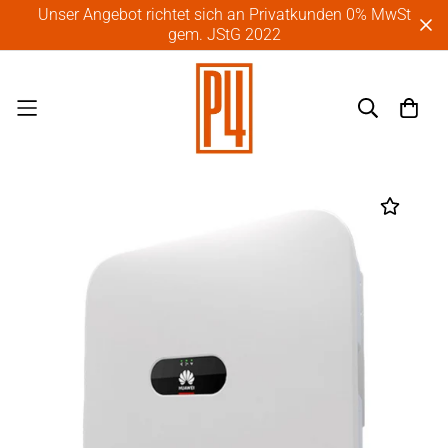
Unser Angebot richtet sich an Privatkunden 0% MwSt
gem. JStG 2022