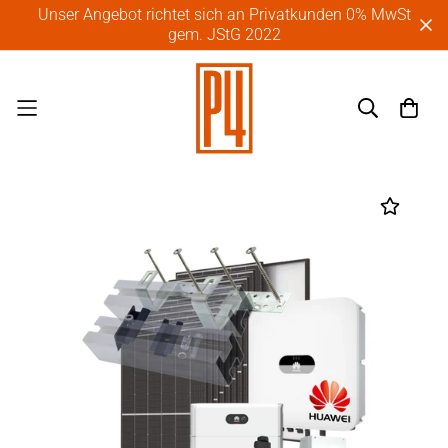
Unser Angebot richtet sich an Privatkunden 0% MwSt
gem. JStG 2022