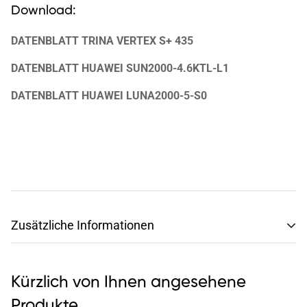
Download:
DATENBLATT TRINA VERTEX S+ 435
DATENBLATT HUAWEI SUN2000-4.6KTL-L1
DATENBLATT HUAWEI LUNA2000-5-S0
Zusätzliche Informationen
Gerne beraten wir Sie telefonisch persönlich vor Ort in
unserer Ausstellung in Bubesheim (nach vorheriger
Kürzlich von Ihnen angesehene
Terminvereinbarung).
Produkte