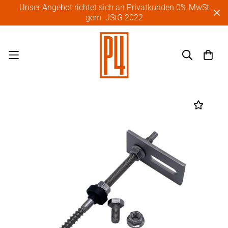
Unser Angebot richtet sich an Privatkunden 0% MwSt
gem. JStG 2022